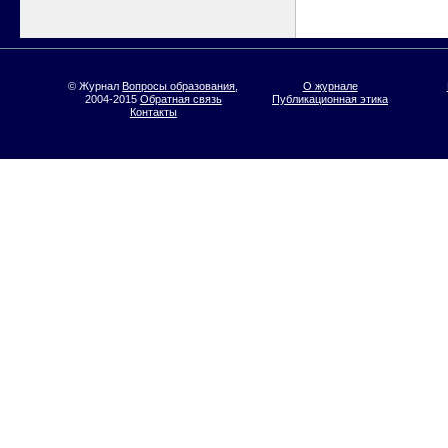
© Журнал
Вопросы образования
,
О журнале
2004-2015
Обратная связь
Публикационная этика
Контакты